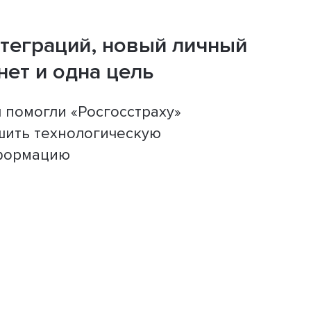
нтеграций, новый личный
нет и одна цель
 помогли «Росгосстраху»
шить технологическую
формацию