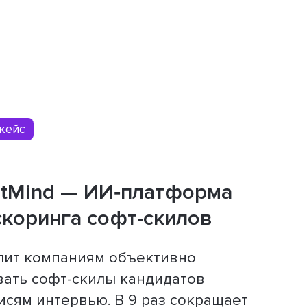
кейс
ntMind — ИИ‑платформа
скоринга софт-скилов
лит компаниям объективно
ать софт-скилы кандидатов
исям интервью. В 9 раз сокращает