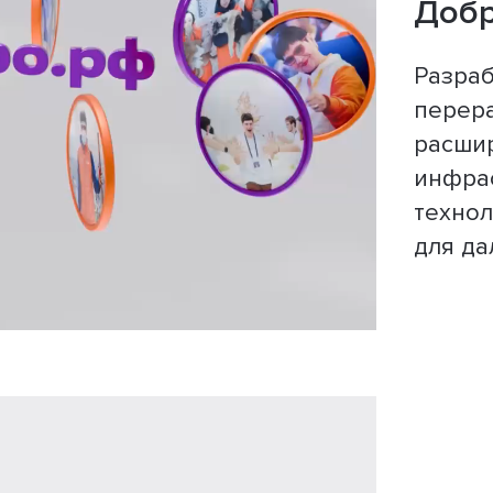
Доб
Разраб
перера
расши
инфрас
технол
для да