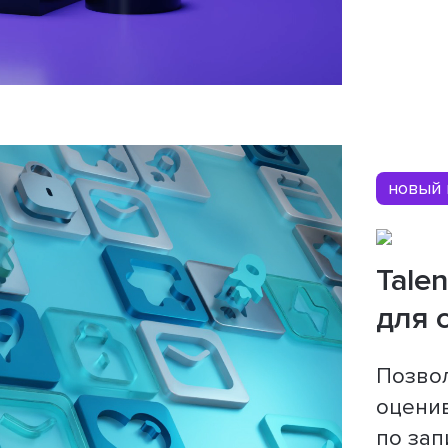
новый 
Tale
для 
Позво
оценив
по зап