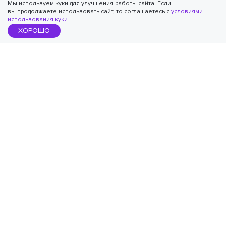
Мы используем куки для улучшения работы сайта. Если
вы продолжаете использовать сайт, то соглашаетесь с
условиями
использования куки
.
ХОРОШО
АККРЕДИТОВАННАЯ
ИТ-КОМПАНИЯ
+7 495 540-51-79
Политика в отношении
обработки персональных данных
Презентация агентства
©
2026