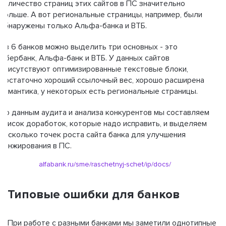
количество страниц этих сайтов в ПС значительно
больше. А вот региональные страницы, например, были
обнаружены только Альфа-банка и ВТБ.
Из 6 банков можно выделить три основных - это
Сбербанк, Альфа-банк и ВТБ. У данных сайтов
присутствуют оптимизированные текстовые блоки,
достаточно хороший ссылочный вес, хорошо расширена
семантика, у некоторых есть региональные страницы.
По данным аудита и анализа конкурентов мы составляем
список доработок, которые надо исправить, и выделяем
несколько точек роста сайта банка для улучшения
ранжирования в ПС.
alfabank.ru/sme/raschetnyj-schet/ip/docs/
Типовые ошибки для банков
При работе с разными банками мы заметили однотипные