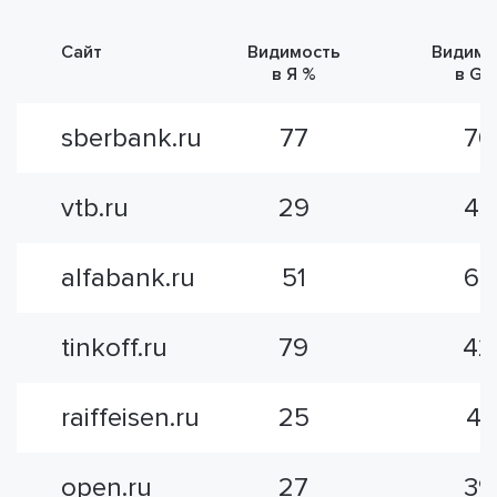
Сайт
Видимость
Видимо
в Я %
в G 
sberbank.ru
77
70
vtb.ru
29
43
alfabank.ru
51
68
tinkoff.ru
79
42
raiffeisen.ru
25
41
open.ru
27
39