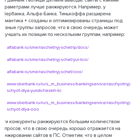
По данным таблицы делаем выводы, сайты с какими
параметрами лучше ранжируются. Например, у
Сбербанка, Альфа-Банка, Тинькоффа расширена
семантика + созданы и оптимизированы страницы под
разные группы запросов, что в свою очередь может
улучшать их позиции по нескольким группам, например:
alfabank.ru/sme/raschetnyj-schet/ip/docs/
alfabank.ru/sme/raschetnyj-schet/yur-lico/
alfabank.ru/sme/raschetnyj-schet/ooo/
www.sberbank.ru/ru/s_m_business/bankingservice/raschyotnyj-
schyot-dlya-yuridicheskih-lic
www.sberbank.ru/ru/s_m_business/bankingservice/raschyotnyj-
schyot-dlya-ooo
Эти конкуренты ранжируются большим количеством
запросов, что в свою очередь хорошо отражается на
ранжировании сайтов в ПС. Отметим, что в целом